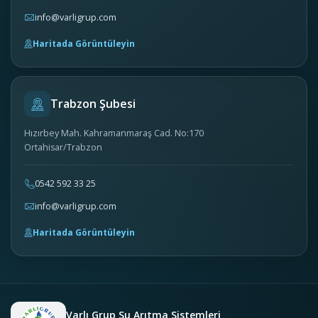
info@varligrup.com
Haritada Görüntüleyin
Trabzon Şubesi
Hızırbey Mah. Kahramanmaraş Cad. No:170
Ortahisar/Trabzon
0542 592 33 25
info@varligrup.com
Haritada Görüntüleyin
Varlı Grup Su Arıtma Sistemleri