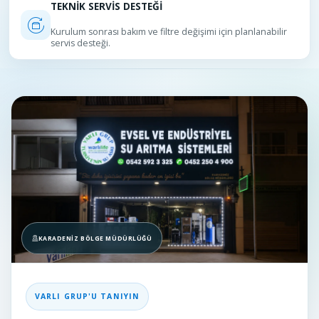
TEKNİK SERVİS DESTEĞİ
Kurulum sonrası bakım ve filtre değişimi için planlanabilir
servis desteği.
Evsel, Endüstriyel ve Kurumsal
KARADENIZ BÖLGE MÜDÜRLÜĞÜ
VARLI GRUP'U TANIYIN