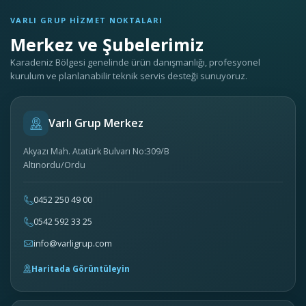
VARLI GRUP HIZMET NOKTALARI
Merkez ve Şubelerimiz
Karadeniz Bölgesi genelinde ürün danışmanlığı, profesyonel
kurulum ve planlanabilir teknik servis desteği sunuyoruz.
Varlı Grup Merkez
Akyazı Mah. Atatürk Bulvarı No:309/B
Altınordu/Ordu
0452 250 49 00
0542 592 33 25
info@varligrup.com
Haritada Görüntüleyin