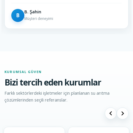
H. Çetin
H
imi
Müşteri deneyi
KURUMSAL GÜVEN
Bizi tercih eden kurumlar
Farklı sektörlerdeki işletmeler için planlanan su arıtma
çözümlerinden seçili referanslar.