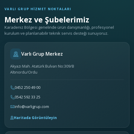
VARLI GRUP HIZMET NOKTALARI
Merkez ve Şubelerimiz
Karadeniz Bölgesi genelinde ürün danışmanlığı, profesyonel
kurulum ve planlanabilir teknik servis desteği sunuyoruz.
Varlı Grup Merkez
Akyazı Mah. Atatürk Bulvarı No:309/B
Altınordu/Ordu
0452 250 49 00
0542 592 33 25
info@varligrup.com
Haritada Görüntüleyin