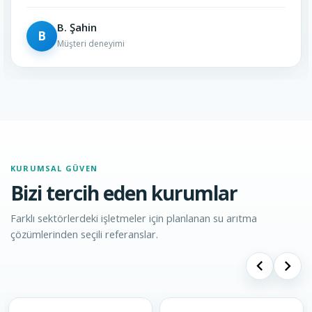
in
H. Çetin
H
 deneyimi
Müşteri d
KURUMSAL GÜVEN
Bizi tercih eden kurumlar
Farklı sektörlerdeki işletmeler için planlanan su arıtma
çözümlerinden seçili referanslar.