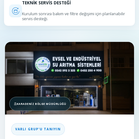
TEKNİK SERVİS DESTEĞİ
Kurulum sonrası bakım ve filtre değişimi için planlanabilir
servis desteği.
Evsel, Endüstriyel ve Kurumsal
KARADENIZ BÖLGE MÜDÜRLÜĞÜ
VARLI GRUP'U TANIYIN