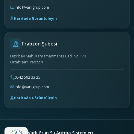
info@varligrup.com
Haritada Görüntüleyin
Trabzon Şubesi
Hızırbey Mah. Kahramanmaraş Cad. No:170
Ortahisar/Trabzon
0542 592 33 25
info@varligrup.com
Haritada Görüntüleyin
Varlı Grup Su Arıtma Sistemleri