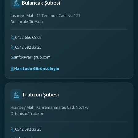
Bulancak Şubesi
İhsaniye Mah. 15 Temmuz Cad. No:121
Bulancak/Giresun
0452 666 68 62
0542 592 33 25
info@varligrup.com
Haritada Görüntüleyin
Trabzon Şubesi
Hızırbey Mah. Kahramanmaraş Cad. No:170
Ortahisar/Trabzon
0542 592 33 25