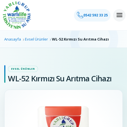
0542 592 33 25
0542 592 33 25
Anasayfa
Evsel Ürünler
WL-52 Kırmızı Su Arıtma Cihazı
EVSEL ÜRÜNLER
WL-52 Kırmızı Su Arıtma Cihazı