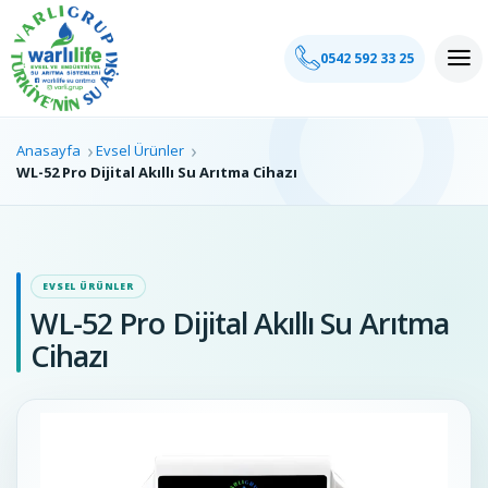
0542 592 33 25
0542 592 33 25
Anasayfa
Evsel Ürünler
WL-52 Pro Dijital Akıllı Su Arıtma Cihazı
EVSEL ÜRÜNLER
WL-52 Pro Dijital Akıllı Su Arıtma
Cihazı