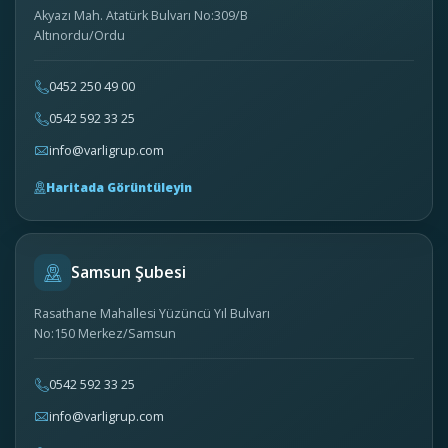
Akyazı Mah. Atatürk Bulvarı No:309/B
Altınordu/Ordu
0452 250 49 00
0542 592 33 25
info@varligrup.com
Haritada Görüntüleyin
Samsun Şubesi
Rasathane Mahallesi Yüzüncü Yıl Bulvarı
No:150 Merkez/Samsun
0542 592 33 25
info@varligrup.com