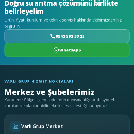
Doğru su arıtma çözümünü birlikte
belirleyelim
Ürün, fiyat, kurulum ve teknik servis hakkında ekibimizden hızlı
bilgi alın.
0542 592 33 25
WhatsApp
VARLI GRUP HIZMET NOKTALARI
Merkez ve Şubelerimiz
Karadeniz Bölgesi genelinde ürün danışmanlığı, profesyonel
kurulum ve planlanabilir teknik servis desteği sunuyoruz.
Varlı Grup Merkez